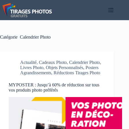
Passer
au
contenu
Catégorie
Calendrier Photo
Actualité
,
Cadeaux Photo
,
Calendrier Photo
,
Livres Photo
,
Objets Personnalisés
,
Posters
Agrandissements
,
Réductions Tirages Photo
MYPOSTER : Jusqu’à 60% de réduction sur tous
vos produits photo préférés