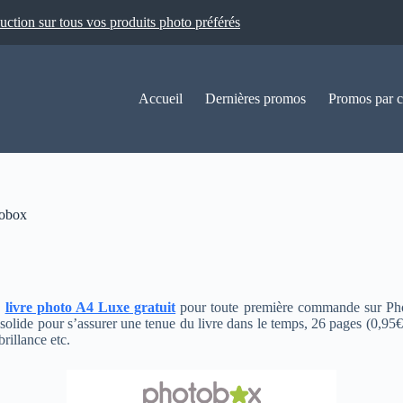
ion sur tous vos produits photo préférés
Accueil
Dernières promos
Promos par c
tobox
n
livre photo A4 Luxe gratuit
pour toute première commande sur P
solide pour s’assurer une tenue du livre dans le temps, 26 pages (0,95
rillance etc.