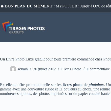
Passer
🔥 BON PLAN DU MOMENT :
MYPOSTER : Jusqu’à 60% de réduct
au
contenu
Un Livre Photo Luxe gratuit pour toute première commande chez Pho
admin
30 juillet 2012
Livres Photo
1 commentaire
Excellente offre promotionnelle sur les
livres photo
de
photobox
. U
gamme avec une couverture rigide et 11 couleurs au choix, une reliure 
nombreuses options, des photos imprimées sur du papier couché haute b