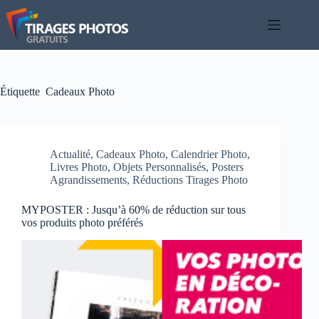
Passer
au
contenu
Étiquette
Cadeaux Photo
Actualité
,
Cadeaux Photo
,
Calendrier Photo
,
Livres Photo
,
Objets Personnalisés
,
Posters
Agrandissements
,
Réductions Tirages Photo
MYPOSTER : Jusqu’à 60% de réduction sur tous
vos produits photo préférés