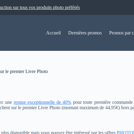
ion sur tous vos produits photo préférés
Accueil
Dernières promos
Promos par c
sur le premier Livre Photo
vec une
remise exceptionnelle de 40%
pour toute première commande de
lient sur le premier Livre Photo (montant maximum de 44,95€) hors pa
t plus disponible mais vous pouvez être intéressé par les offres
PHOTO