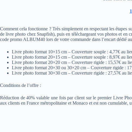
Comment cela fonctionne ? Très simplement en respectant les étapes suiv
de livre photo chez Snapfish), puis en téléchargeant vos photos et en cr
code promo ALBUM40 lors de votre commande dans l’encart dédié aux c
Livre photo format 10×15 cm – Couverture souple : 4,77€ au lie
Livre photo format 20×15 cm – Couverture souple : 8,97€ au lie
Livre photo format 20×20 cm – Couverture rigide : 15,57€ au li
Livre photo format 20×30 ou 30×20 cm – Couverture rigide : 17
Livre photo format 30×30 cm – Couverture rigide : 27,57€ au li
Conditions de l’offre :
Réduction de 40% valable une fois par client sur le premier Livre Pho
aux clients en France métropolitaine et Monaco et est non cumulable, un