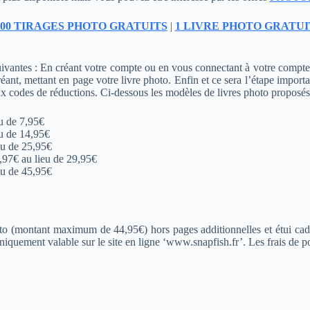
100 TIRAGES PHOTO GRATUITS
|
1 LIVRE PHOTO GRATUI
antes : En créant votre compte ou en vous connectant à votre compte cli
éant, mettant en page votre livre photo. Enfin et ce sera l’étape import
odes de réductions. Ci-dessous les modèles de livres photo proposés
u de 7,95€
u de 14,95€
eu de 25,95€
,97€ au lieu de 29,95€
eu de 45,95€
to (montant maximum de 44,95€) hors pages additionnelles et étui cadea
iquement valable sur le site en ligne ‘www.snapfish.fr’. Les frais de po